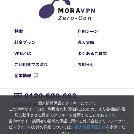
特徴
利用シーン
料金プラン
導入実績
VPNとは
よくあるご質問
ご利用までの流れ
お知らせ
企業情報
個人情報保護とクッキーについて
9:00～17:00(土日祝日除く)
このWebサイトでは、利用者の利便性向上のため、また各機能を適
切に動作させる目的でクッキーを使用することがあります。
プライバシーポリシー
ご利用規約
当Webサイト訪問者の情報の保護に関する株式会社テリロジーサー
ビスウェアの方針の詳細については、
個人情報保護方針
を参照くだ
Copyright © Terilogy Serviceware Corporation.
さい。