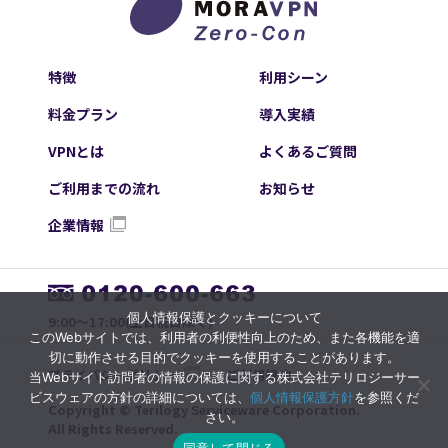
特徴
利用シーン
料金プラン
導入実績
VPNとは
よくあるご質問
ご利用までの流れ
お知らせ
企業情報
個人情報保護とクッキーについて
9:00～17:00(土日祝日除く)
このWebサイトでは、利用者の利便性向上のため、また各機能を適
切に動作させる目的でクッキーを使用することがあります。
プライバシーポリシー
ご利用規約
当Webサイト訪問者の情報の保護に関する株式会社テリロジーサー
ビスウェアの方針の詳細については、
個人情報保護方針
を参照くだ
Copyright © Terilogy Serviceware Corporation.
さい。
All Rights Reserved.
同意して閉じる