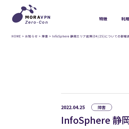
特徴
利
HOME
>
お知らせ
>
障害
>
InfoSphere 静岡エリア故障(04/25)についての御報
2022.04.25
障害
InfoSphere