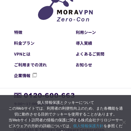
特徴
利用シーン
料金プラン
導入実績
VPNとは
よくあるご質問
ご利用までの流れ
お知らせ
企業情報
個人情報保護とクッキーについて
9:00～17:00(土日祝日除く)
このWebサイトでは、利用者の利便性向上のため、また各機能を適
切に動作させる目的でクッキーを使用することがあります。
プライバシーポリシー
ご利用規約
当Webサイト訪問者の情報の保護に関する株式会社テリロジーサー
ビスウェアの方針の詳細については、
個人情報保護方針
を参照くだ
Copyright © Terilogy Serviceware Corporation.