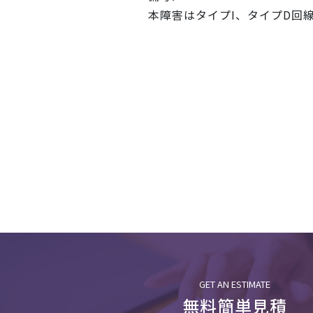
本障害はタイプI、タイプD回
GET AN ESTIMATE
無料簡単見積