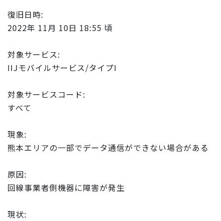
復旧日時:
2022年
11
月
10
日 18:55 頃
対象
サービス
:
IIJ
モバイル
サービス
/
タイプ
I
対象
サービス
コード:
すべて
現象:
熊本エリアの一部でデータ通信ができない場合がある
原因:
回線事業者側機器に
障害
が発生
現状: