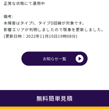
正常な状態にて運用中
備考:
本
障害
は
タイプ
I
、
タイプ
D回線が対象です。
影響エリアが判明しましたので現象を更新しました。
(更新日時：2022年
11
月
10
日19時08分)
お知らせ一覧
無料簡単見積